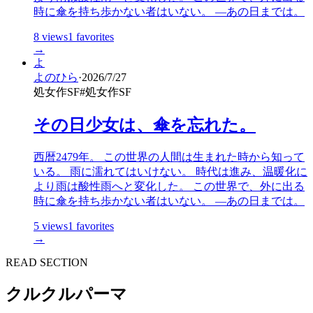
時に傘を持ち歩かない者はいない。 ―あの日までは。
8
views
1
favorites
→
よ
よのひら
·
2026/7/27
処女作SF
#
処女作SF
その日少女は、傘を忘れた。
西暦2479年。 この世界の人間は生まれた時から知って
いる。 雨に濡れてはいけない。 時代は進み、温暖化に
より雨は酸性雨へと変化した。 この世界で、外に出る
時に傘を持ち歩かない者はいない。 ―あの日までは。
5
views
1
favorites
→
READ SECTION
クルクルパーマ