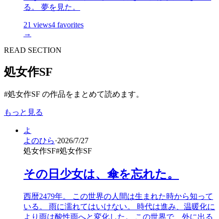
る。 夢を見た。
21
views
4
favorites
→
READ SECTION
処女作SF
#処女作SF の作品をまとめて読めます。
もっと見る
よ
よのひら
·
2026/7/27
処女作SF
#
処女作SF
その日少女は、傘を忘れた。
西暦2479年。 この世界の人間は生まれた時から知って
いる。 雨に濡れてはいけない。 時代は進み、温暖化に
より雨は酸性雨へと変化した。 この世界で、外に出る