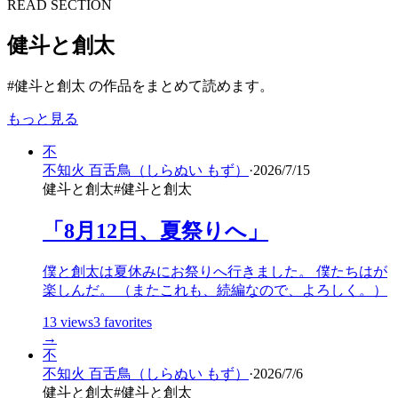
READ SECTION
健斗と創太
#健斗と創太 の作品をまとめて読めます。
もっと見る
不
不知火 百舌鳥（しらぬい もず）
·
2026/7/15
健斗と創太
#
健斗と創太
「8月12日、夏祭りへ」
僕と創太は夏休みにお祭りへ行きました。 僕たちはが
楽しんだ。 （またこれも、続編なので、よろしく。）
13
views
3
favorites
→
不
不知火 百舌鳥（しらぬい もず）
·
2026/7/6
健斗と創太
#
健斗と創太