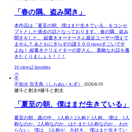
「春の隅、盗み聞き」
本作品は「夏至の朝、僕はまだ生きている」をコンセ
プトとした過去の話となっております。 春の隅、盗み
聞きをした。 縦書きオーナーさん最近ユーザー増えて
ません？ あとおにぎらずの謎５００viewsすごいです
よね！ 縦書きクリエイターの皆さん、 素敵なお話を書
きたくりましょう！！！
16
views
2
favorites
→
不
不知火 百舌鳥（しらぬい もず）
·
2026/6/19
健斗と創太
#
健斗と創太
「夏至の朝、僕はまだ生きている」
夏至の朝、森の中。 1人称と2人称と3人称。 僕は、1人
称なのか、2人称なのか、はたまた3人称なのか。 わか
らない。 僕は、3人称が、大好き。 僕はまだ生きてい