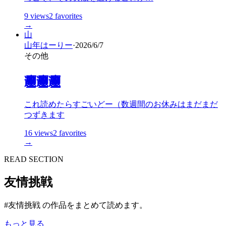
9
views
2
favorites
→
山
山年はーりー
·
2026/6/7
その他
𰻞𰻞𰻞
これ読めたらすごいどー（数週間のお休みはまだまだ
つずきます
16
views
2
favorites
→
READ SECTION
友情挑戦
#友情挑戦 の作品をまとめて読めます。
もっと見る