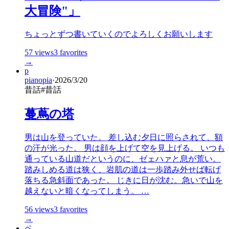
大冒険"」
ちょっとずつ書いていくのでよろしくお願いします
57
views
3
favorites
→
p
pianopia
·
2026/3/20
昔話
#
昔話
蔓蔦の塔
男は山を登っていた。 差し込む夕日に照らされて、額
の汗が光った。 男は顔を上げて空を見上げる。 いつも
通っている山道だというのに、ゼェハァと息が荒い。
踏みしめる道は狭く、岩肌の道は一歩踏み外せば転げ
落ちる急斜面であった。 じきに日が沈む。急いで山を
越えないと暗くなってしまう。 …
56
views
3
favorites
→
ペ