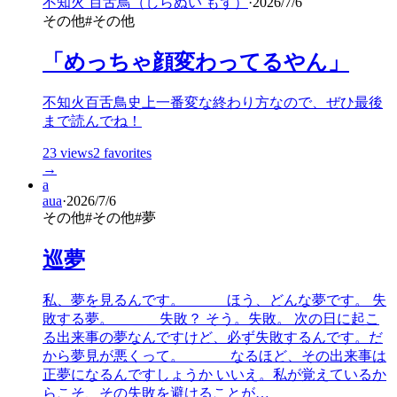
不知火 百舌鳥（しらぬい もず）
·
2026/7/6
その他
#
その他
「めっちゃ顔変わってるやん」
不知火百舌鳥史上一番変な終わり方なので、ぜひ最後
まで読んでね！
23
views
2
favorites
→
a
aua
·
2026/7/6
その他
#
その他
#
夢
巡夢
私、夢を見るんです。＿＿＿ほう、どんな夢です。 失
敗する夢。 ＿＿＿失敗？ そう。失敗。 次の日に起こ
る出来事の夢なんですけど、必ず失敗するんです。だ
から夢見が悪くって。 ＿＿＿なるほど、その出来事は
正夢になるんですしょうか いいえ。私が覚えているか
らこそ、その失敗を避けることが…