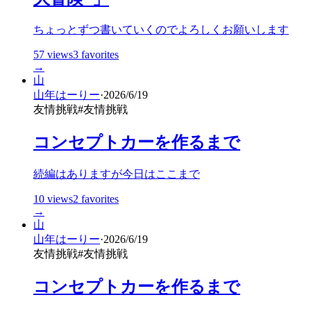
ちょっとずつ書いていくのでよろしくお願いします
57
views
3
favorites
→
山
山年はーりー
·
2026/6/19
友情挑戦
#
友情挑戦
コンセプトカーを作るまで
続編はありますが今日はここまで
10
views
2
favorites
→
山
山年はーりー
·
2026/6/19
友情挑戦
#
友情挑戦
コンセプトカーを作るまで