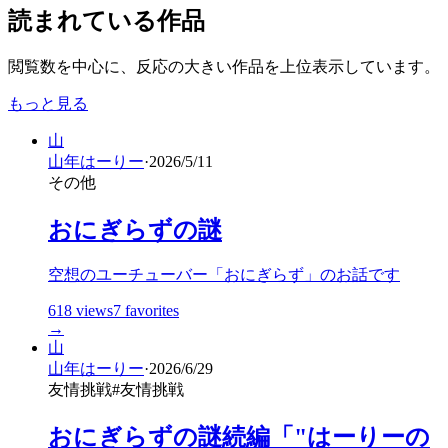
読まれている作品
閲覧数を中心に、反応の大きい作品を上位表示しています。
もっと見る
山
山年はーりー
·
2026/5/11
その他
おにぎらずの謎
空想のユーチューバー「おにぎらず」のお話です
618
views
7
favorites
→
山
山年はーりー
·
2026/6/29
友情挑戦
#
友情挑戦
おにぎらずの謎続編「"はーりーの