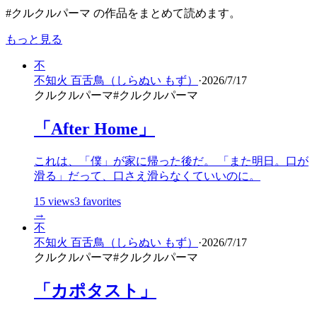
#クルクルパーマ の作品をまとめて読めます。
もっと見る
不
不知火 百舌鳥（しらぬい もず）
·
2026/7/17
クルクルパーマ
#
クルクルパーマ
「After Home」
これは、「僕」が家に帰った後だ。 「また明日。口が
滑る」だって、口さえ滑らなくていいのに。
15
views
3
favorites
→
不
不知火 百舌鳥（しらぬい もず）
·
2026/7/17
クルクルパーマ
#
クルクルパーマ
「カポタスト」