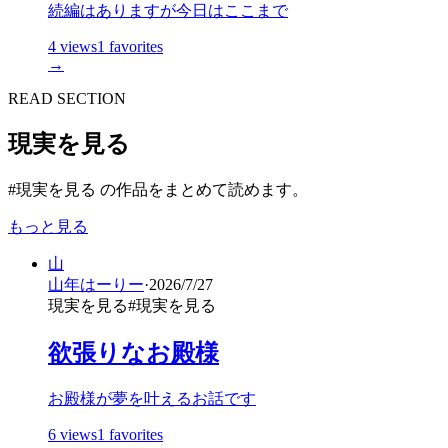
続編はありますが今日はここまで
4
views
1
favorites
→
READ SECTION
現実を見る
#現実を見る の作品をまとめて読めます。
もっと見る
山
山年はーりー
·
2026/7/27
現実を見る
#
現実を見る
欲張りなお殿様
お殿様が夢を叶えるお話です
6
views
1
favorites