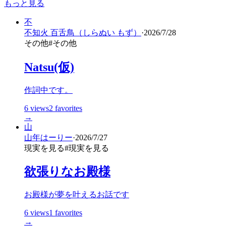
もっと見る
不
不知火 百舌鳥（しらぬい もず）
·
2026/7/28
その他
#
その他
Natsu(仮)
作詞中です。
6
views
2
favorites
→
山
山年はーりー
·
2026/7/27
現実を見る
#
現実を見る
欲張りなお殿様
お殿様が夢を叶えるお話です
6
views
1
favorites
→