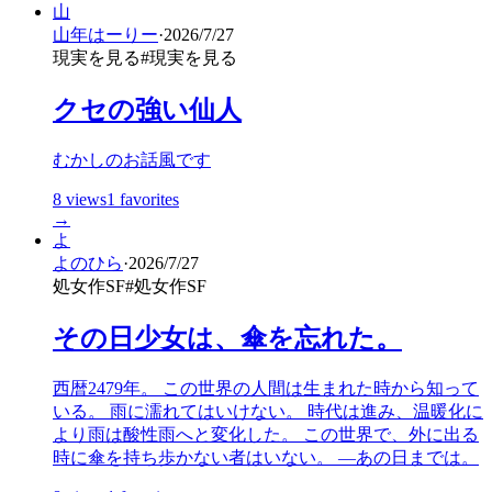
山
山年はーりー
·
2026/7/27
現実を見る
#
現実を見る
クセの強い仙人
むかしのお話風です
8
views
1
favorites
→
よ
よのひら
·
2026/7/27
処女作SF
#
処女作SF
その日少女は、傘を忘れた。
西暦2479年。 この世界の人間は生まれた時から知って
いる。 雨に濡れてはいけない。 時代は進み、温暖化に
より雨は酸性雨へと変化した。 この世界で、外に出る
時に傘を持ち歩かない者はいない。 ―あの日までは。