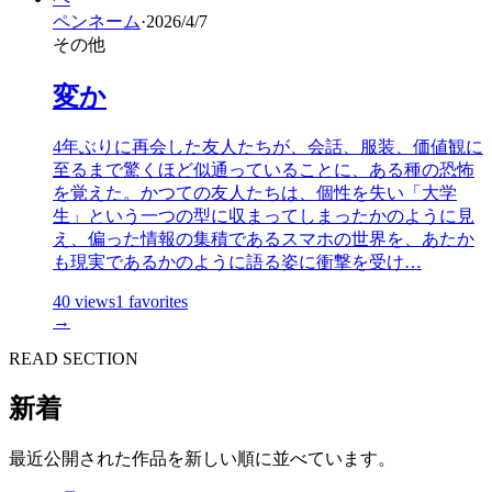
ペンネーム
·
2026/4/7
その他
変か
4年ぶりに再会した友人たちが、会話、服装、価値観に
至るまで驚くほど似通っていることに、ある種の恐怖
を覚えた。かつての友人たちは、個性を失い「大学
生」という一つの型に収まってしまったかのように見
え、偏った情報の集積であるスマホの世界を、あたか
も現実であるかのように語る姿に衝撃を受け…
40
views
1
favorites
→
READ SECTION
新着
最近公開された作品を新しい順に並べています。