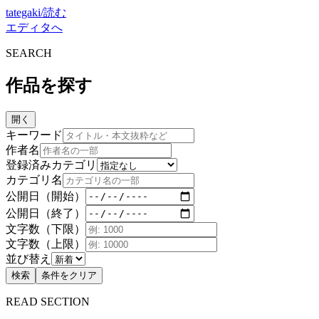
tategaki
/
読む
エディタへ
SEARCH
作品を探す
開く
キーワード
作者名
登録済みカテゴリ
カテゴリ名
公開日（開始）
公開日（終了）
文字数（下限）
文字数（上限）
並び替え
検索
条件をクリア
READ SECTION