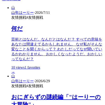
山
山年はーりー
·
2026/7/11
友情挑戦
#
友情挑戦
何だ
芸術とはなんだ。なんだとはなんだ？ すべての意味を
あなたは間違えてるかもしれません。 なぜ私がそんな
変なことを聞くからって？ わたしだってなぜ聞いてい
るかわかりません。 おかしくなったようだ。おかしい
ってなんだ？
10
views
1
favorites
→
山
山年はーりー
·
2026/6/29
友情挑戦
#
友情挑戦
おにぎらずの謎続編「"はーりーの
大冒険"」